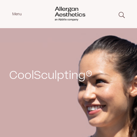
Menu
CoolSculpting®